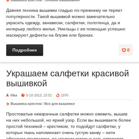
Вышивка крестом
/
Техники вышивания
Давняя техника вышивки гладью по-прежнему не теряет
популярности. Такой вышивкой можно замечательно
украсить одежду, занавески, салфетки, полотенца, да и
интерьер любого жилья. Умельцы с ее помощью успешно
маскируют дефекты на блузке или брюках.
Подробнее
0
Украшаем салфетки красивой
вышивкой
Vika
5-10-2013, 15:52
1976
Вышивка крестом
/
Все для вышивки
Простоватые невзрачные салфетки можно оживить, вышив
на них небольшой, но яркий узор. Если вы вышиваете более
простой техникой – крестиком, то подойдут салфетки, у
которых ткань напоминает очень густую канву – нити
образуют квадратики, по уголкам которых есть отверстия.