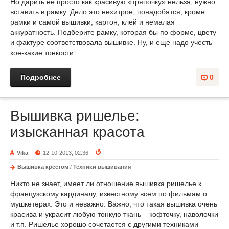
Но дарить ее просто как красивую «тряпочку» нельзя, нужно
вставить в рамку. Дело это нехитрое, понадобятся, кроме
рамки и самой вышивки, картон, клей и немалая
аккуратность. Подберите рамку, которая бы по форме, цвету
и фактуре соответствовала вышивке. Ну, и еще надо учесть
кое-какие тонкости.
Подробнее
0
Вышивка ришелье:
изысканная красота
Vika
12-10-2013, 02:36
Вышивка крестом
/
Техники вышивания
Никто не знает, имеет ли отношение вышивка ришелье к
французскому кардиналу, известному всем по фильмам о
мушкетерах. Это и неважно. Важно, что такая вышивка очень
красива и украсит любую тонкую ткань – кофточку, наволочки
и т.п. Ришелье хорошо сочетается с другими техниками